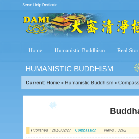
Serve Help Dedicate
Home
Humanistic Buddhism
Real Stor
HUMANISTIC BUDDHISM
Current:
Home
Humanistic Buddhism
Compass
>
>
Buddha
Published：2016/02/27
Compassion
Views：3262