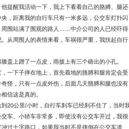
，他提醒我活动一下，我上下看看自己的胳膊、腿还
中央，距离我的自行车只有一米多远，公交车灯扑闪
，周围站满了围观的路人……中介公司的人已经吓得
吧。从周围人的表情来看，车祸很严重，我扶起自行
和膝盖上蹭了一点皮，雨披上有三个硌出的小孔。
度，一下子摔在地上，首先着地的胳膊和腿肯定会受
分奇怪，只有一点皮外伤，后面几天胳膊和腿也没有
会相信这是真的。
到20公里/小时，自行车刹车已经刹不住了，当时
公交车、小轿车非常多，即使没有公交车开过，我很
度冲过十字路口，如果我当时不是摔倒在公交车道