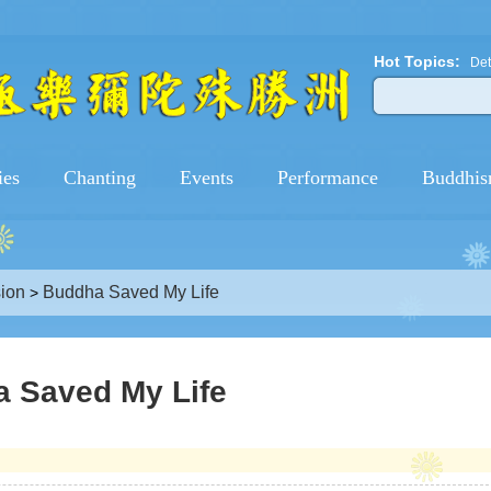
Hot Topics:
Det
ies
Chanting
Events
Performance
Buddhis
ion
Buddha Saved My Life
>
 Saved My Life