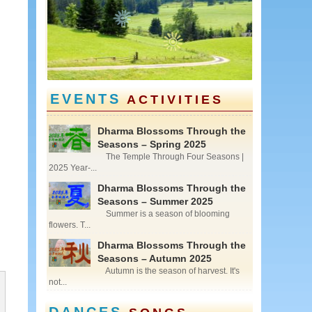
<
>
EVENTS
ACTIVITIES
Dharma Blossoms Through the
Seasons – Spring 2025
The Temple Through Four Seasons |
2025 Year-...
Dharma Blossoms Through the
Seasons – Summer 2025
Summer is a season of blooming
flowers. T...
Dharma Blossoms Through the
Seasons – Autumn 2025
Autumn is the season of harvest. It's
not...
DANCES