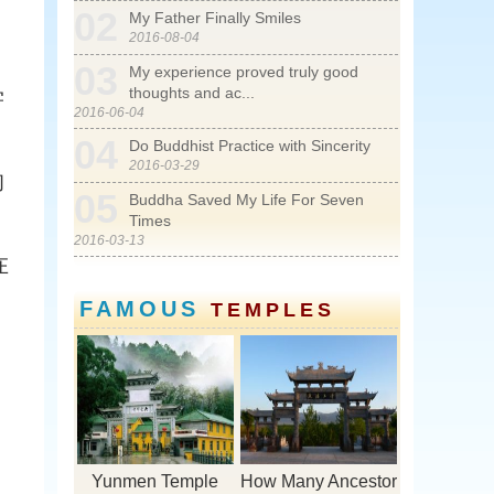
02
My Father Finally Smiles
2016-08-04
03
My experience proved truly good
thoughts and ac...
学
2016-06-04
04
Do Buddhist Practice with Sincerity
2016-03-29
的
05
Buddha Saved My Life For Seven
Times
2016-03-13
在
06
Buddha Saved My Life
2016-02-27
FAMOUS
TEMPLES
Yunmen Temple
How Many Ancestor