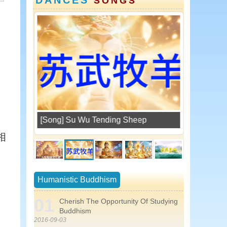
SONGS
] Su Wu Tending Sheep
Song of the Three Jewels
相
Humanistic Buddhism
01
Cherish The Opportunity Of Studying
Buddhism
2016-09-03