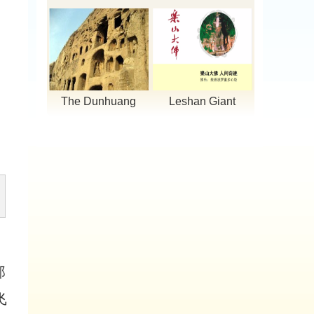
Courts of Buddhism
Sects in X...
The Dunhuang
Leshan Giant
Mogao Grottoes
Buddha
那
飞