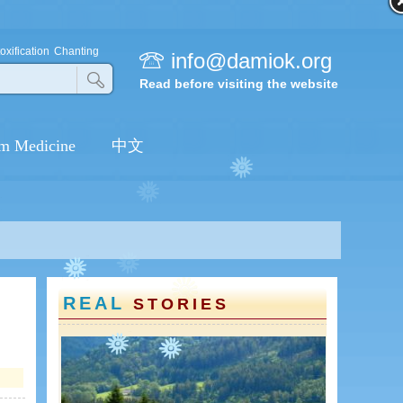
oxification
Chanting
info@damiok.org
Read before visiting the website
m Medicine
中文
REAL
STORIES